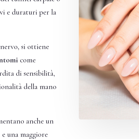
ivi e duraturi per la
nervo, si ottiene
intomi
come
dita di sensibilità,
ionalità della mano
imentano anche un
e
e una maggiore