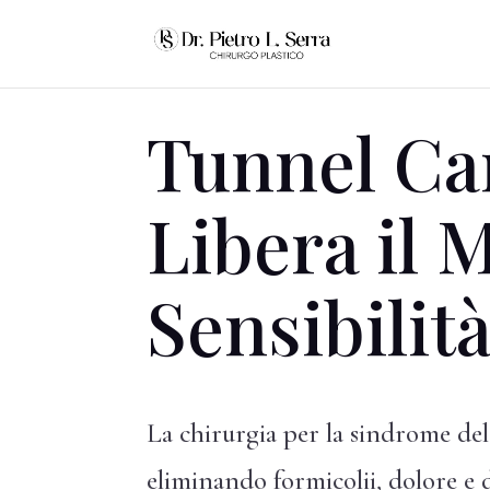
Tunnel Car
Libera il 
Sensibilit
La chirurgia per la sindrome del
eliminando formicolii, dolore e d