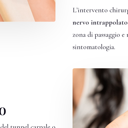
L’intervento chirur
nervo intrappolato
zona di passaggio e
sintomatologia.
to
del tunnel carpale o